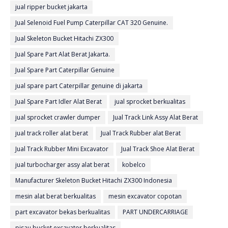
jual ripper bucket jakarta
Jual Selenoid Fuel Pump Caterpillar CAT 320 Genuine.
Jual Skeleton Bucket Hitachi ZX300
Jual Spare Part Alat Berat Jakarta.
Jual Spare Part Caterpillar Genuine
jual spare part Caterpillar genuine di jakarta
Jual Spare Part Idler Alat Berat
jual sprocket berkualitas
jual sprocket crawler dumper
Jual Track Link Assy Alat Berat
jual track roller alat berat
Jual Track Rubber alat Berat
Jual Track Rubber Mini Excavator
Jual Track Shoe Alat Berat
jual turbocharger assy alat berat
kobelco
Manufacturer Skeleton Bucket Hitachi ZX300 Indonesia
mesin alat berat berkualitas
mesin excavator copotan
part excavator bekas berkualitas
PART UNDERCARRIAGE
pisau bucket excavator berkualitas