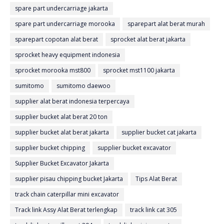
spare part undercarriage jakarta
spare part undercarriage morooka
sparepart alat berat murah
sparepart copotan alat berat
sprocket alat berat jakarta
sprocket heavy equipment indonesia
sprocket morooka mst800
sprocket mst1100 jakarta
sumitomo
sumitomo daewoo
supplier alat berat indonesia terpercaya
supplier bucket alat berat 20 ton
supplier bucket alat berat jakarta
supplier bucket cat jakarta
supplier bucket chipping
supplier bucket excavator
Supplier Bucket Excavator Jakarta
supplier pisau chipping bucket Jakarta
Tips Alat Berat
track chain caterpillar mini excavator
Track link Assy Alat Berat terlengkap
track link cat 305