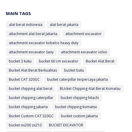
MAIN TAGS
alat berat indonesia
alat berat jakarta
attachment alat berat Jakarta.
attachment excavator
attachment excavator kobelco heavy duty
attachment excavator Sany
attachment excavator volvo
bucket 3 kuku
bucket 60 cm excavator
Bucket Alat Berat
Bucket Alat Berat Berkualitas
bucket batu
Bucket CAT 320GC
bucket caterpillar terpercaya jakarta
bucket chipping alat berat
BUcket Chipping Alat Berat Komatsu
bucket chipping caterpillar
bucket chipping hitachi
bucket chipping jakarta
bucket chipping komatsu
Bucket Custom CAT 320GC
bucket custom Jakarta
bucket ex200 zx210
BUCKET EXCAVATOR