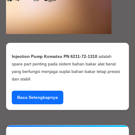
Injection Pump Komatsu PN 6211-72-1310
adalah
spare part penting pada sistem bahan bakar alat berat
yang berfungsi menjaga suplai bahan bakar tetap presisi
dan stabil.
Produk ini cocok untuk kebutuhan
alat berat Komatsu
dengan kualitas
Original, OEM, maupun Replacement
.
Sangat direkomendasikan untuk menjaga performa mesin
diesel tetap optimal di berbagai kondisi kerja berat.
Keunggulan: