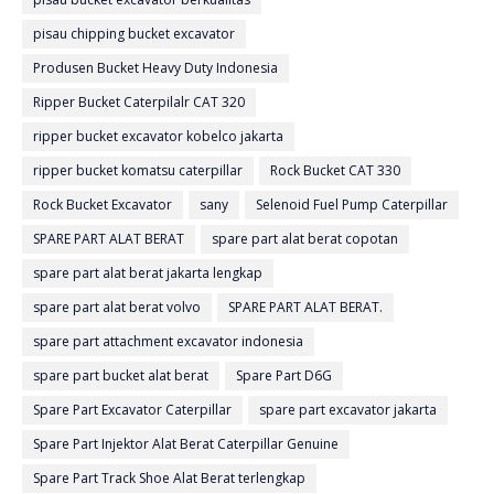
pisau chipping bucket excavator
Produsen Bucket Heavy Duty Indonesia
Ripper Bucket Caterpilalr CAT 320
ripper bucket excavator kobelco jakarta
ripper bucket komatsu caterpillar
Rock Bucket CAT 330
Rock Bucket Excavator
sany
Selenoid Fuel Pump Caterpillar
SPARE PART ALAT BERAT
spare part alat berat copotan
spare part alat berat jakarta lengkap
spare part alat berat volvo
SPARE PART ALAT BERAT.
spare part attachment excavator indonesia
spare part bucket alat berat
Spare Part D6G
Spare Part Excavator Caterpillar
spare part excavator jakarta
Spare Part Injektor Alat Berat Caterpillar Genuine
Spare Part Track Shoe Alat Berat terlengkap