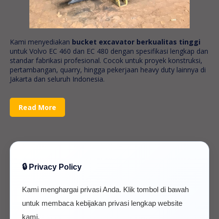
Kami menyediakan
bucket excavator berkualitas tinggi
untuk Volvo EC 460 dan EC 480 dengan spesifikasi lengkap dan
standar fabrikasi profesional. Cocok untuk proyek konstruksi,
pertambangan, quarry, hingga pekerjaan heavy duty lainnya di
Jakarta dan seluruh Indonesia.
Read More
🔒 Privacy Policy
Kami menghargai privasi Anda. Klik tombol di bawah
untuk membaca kebijakan privasi lengkap website
kami.