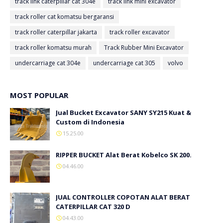
track link caterpillar cat 304e
track link mini excavator
track roller cat komatsu bergaransi
track roller caterpillar jakarta
track roller excavator
track roller komatsu murah
Track Rubber Mini Excavator
undercarriage cat 304e
undercarriage cat 305
volvo
MOST POPULAR
Jual Bucket Excavator SANY SY215 Kuat &
Custom di Indonesia
15.25.00
RIPPER BUCKET Alat Berat Kobelco SK 200.
04.46.00
JUAL CONTROLLER COPOTAN ALAT BERAT
CATERPILLAR CAT 320 D
04.43.00