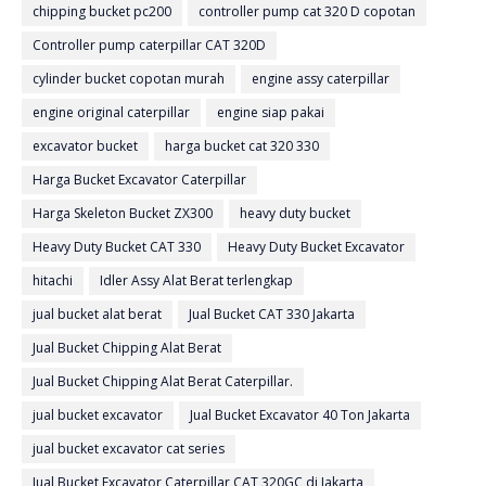
chipping bucket pc200
controller pump cat 320 D copotan
Controller pump caterpillar CAT 320D
cylinder bucket copotan murah
engine assy caterpillar
engine original caterpillar
engine siap pakai
excavator bucket
harga bucket cat 320 330
Harga Bucket Excavator Caterpillar
Harga Skeleton Bucket ZX300
heavy duty bucket
Heavy Duty Bucket CAT 330
Heavy Duty Bucket Excavator
hitachi
Idler Assy Alat Berat terlengkap
jual bucket alat berat
Jual Bucket CAT 330 Jakarta
Jual Bucket Chipping Alat Berat
Jual Bucket Chipping Alat Berat Caterpillar.
jual bucket excavator
Jual Bucket Excavator 40 Ton Jakarta
jual bucket excavator cat series
Jual Bucket Excavator Caterpillar CAT 320GC di Jakarta