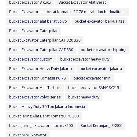
bucket excavator 3 kuku
Bucket Excavator Alat Berat
Bucket Excavator alat berat Komatsu PC 78 murah dan berkualitas
di Jakarta
bucket excavator alat berat volvo
bucket excavator berkualitas
Bucket Excavator Caterpillar
Bucket Excavator Caterpillar CAT 320 330
Bucket Excavator Caterpillar CAT 330
bucket excavator chipping
bucket excavator custom
bucket excavator heavy duty
Bucket Excavator Heavy Duty Jakarta
bucket excavator jakarta
bucket excavator Komatsu PC 78
bucket excavator mini
Bucket Excavator Mini Terbaik
bucket excavator SANY SY215
bucket excavator volvo series
bucket heavy duty
Bucket Heavy Duty 30 Ton Jakarta Indonesia
Bucket Jaring Alat Berat Komatsu PC 200
bucket jaring excavator hitachi zx200
Bucket Keranjang ZX300
Bucket Mini Excavator