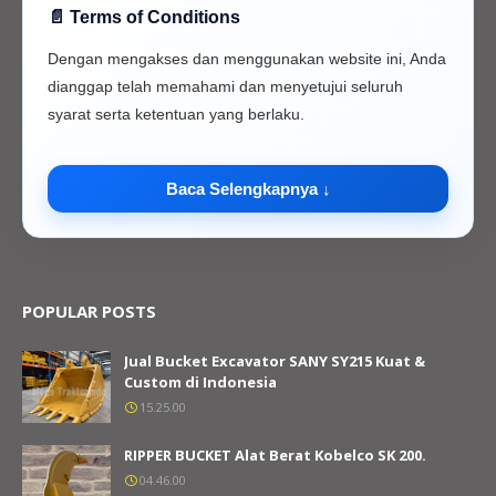
📄 Terms of Conditions
Presisi tinggi dan tahan lama
Membantu performa mesin tetap maksimal
Dengan mengakses dan menggunakan website ini, Anda
Cocok untuk proyek, tambang, perkebunan, dan
dianggap telah memahami dan menyetujui seluruh
konstruksi
syarat serta ketentuan yang berlaku.
Siap digunakan untuk kebutuhan spare part alat berat
Pastikan
Part Number 6211-72-1310
sesuai dengan unit
Baca Selengkapnya ↓
Anda sebelum melakukan pembelian. Jika perlu bantuan,
silakan hubungi kami untuk konsultasi produk.
POPULAR POSTS
Jual Bucket Excavator SANY SY215 Kuat &
Custom di Indonesia
15.25.00
RIPPER BUCKET Alat Berat Kobelco SK 200.
04.46.00